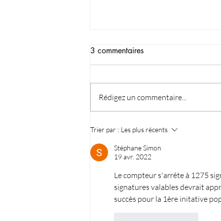
3 commentaires
Rédigez un commentaire...
Le temps des illusions touche à
Trier par :
Les plus récents
sa fin
Stéphane Simon
19 avr. 2022
Le compteur s'arrête à 1275 sign
signatures valables devrait appr
succès pour la 1ère initative p
J'aime
Répondre