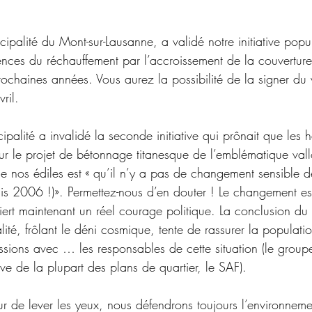
cipalité du Mont-sur-Lausanne, a validé notre initiative popul
ences du réchauffement par l’accroissement de la couvertur
ochaines années. Vous aurez la possibilité de la signer du
ril. 
palité a invalidé la seconde initiative qui prônait que les h
r le projet de bétonnage titanesque de l’emblématique val
de nos édiles est « qu’il n’y a pas de changement sensible d
s 2006 !)». Permettez-nous d’en douter ! Le changement es
quiert maintenant un réel courage politique. La conclusion 
ité, frôlant le déni cosmique, tente de rassurer la populat
ussions avec … les responsables de cette situation (le grou
ative de la plupart des plans de quartier, le SAF). 
 de lever les yeux, nous défendrons toujours l’environnem