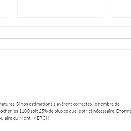
Atelier participatif autour de la
Le V
nouvelle planification du
ou te
"secteur Valleyre"
atures. Si nos estimations s'avèrent correctes, le nombre de 
ocher les 1100 soit 25% de plus ce que le strict nécessaire. Enorme
opulaire du Mont. MERCI !