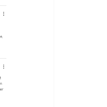
e, 
t 
n 
er 