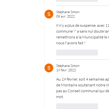
Stéphane Simon
08 avr. 2022
Il n'y a plus de suspense, avec 11
commune !" a sans nul doute larg
remettrons à la Municipalité le m
nous l'avons fait !
J'aime
Répondre
Stéphane Simon
19 févr. 2022
Au 19 février, soit 4 semaines 
de Montains soutenant notre init
pas au Conseil communal qui devra
mot.
J'aime
Répondre