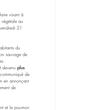
aire visant à 
e végétale au 
 vendredi 21 
abitants du 
lon sauvage de 
es 
t devenu 
plus 
du communiqué de 
ion en annonçant 
pement de 
ent et le poumon 