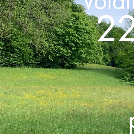
Vota
22