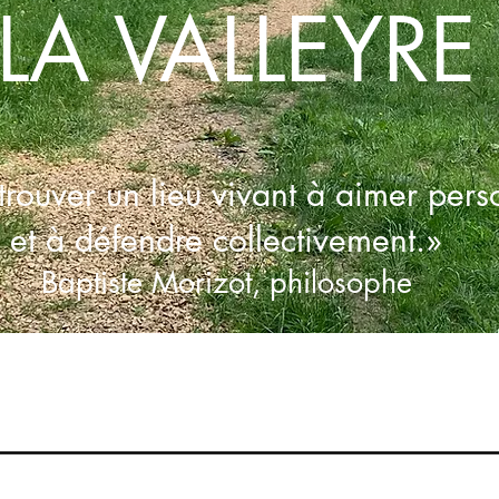
LA VALLEYRE
rouver un lieu vivant à aimer
pers
et à défendre collectivement.»
Baptiste Morizot, philosophe