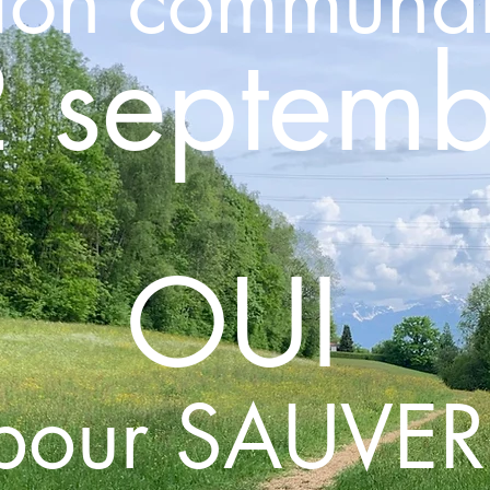
tion communa
 septemb
OUI
pour SAUVER