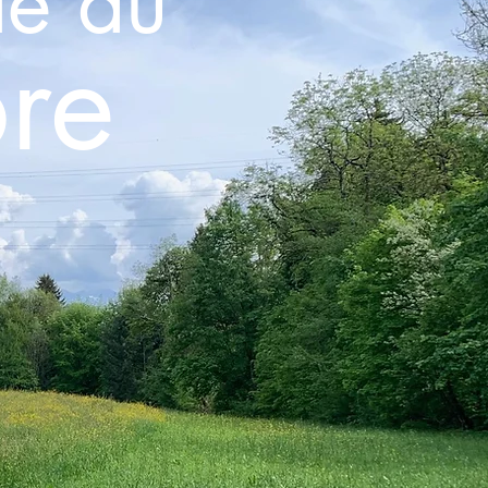
le du
re