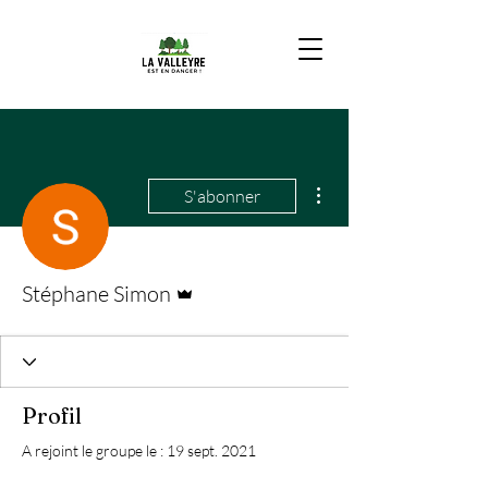
Plus d'actions
S'abonner
Administrateur
Stéphane Simon
Profil
A rejoint le groupe le : 19 sept. 2021